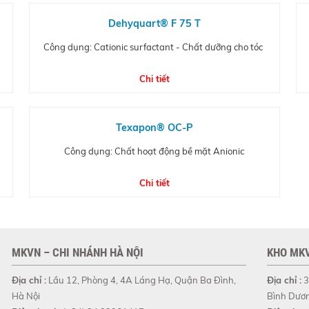
Dehyquart® F 75 T
Công dụng: Cationic surfactant - Chất dưỡng cho tóc
Chi tiết
Texapon® OC-P
Công dụng: Chất hoạt động bề mặt Anionic
Chi tiết
MKVN – CHI NHÁNH HÀ NỘI
KHO MKV
Địa chỉ :
Lầu 12, Phòng 4, 4A Láng Hạ, Quận Ba Đình,
Địa chỉ :
3
Hà Nội
Bình Dươ