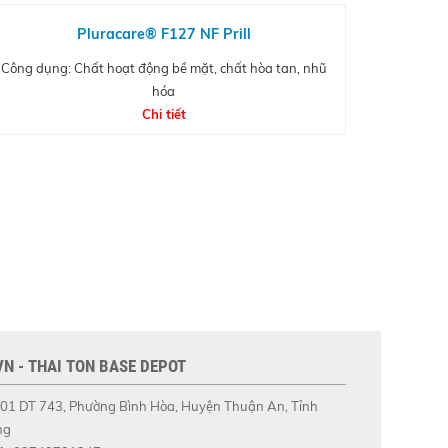
Pluracare® F127 NF Prill
Công dụng: Chất hoạt động bề mặt, chất hòa tan, nhũ
hóa
Chi tiết
N - THAI TON BASE DEPOT
01 DT 743, Phường Bình Hòa, Huyện Thuận An, Tỉnh
ng