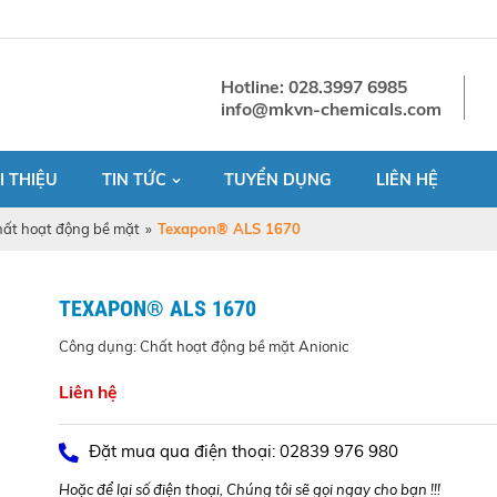
Hotline: 028.3997 6985
info@mkvn-chemicals.com
I THIỆU
TIN TỨC
TUYỂN DỤNG
LIÊN HỆ
ất hoạt động bề mặt
»
Texapon® ALS 1670
TEXAPON® ALS 1670
Công dụng: Chất hoạt động bề mặt Anionic
Liên hệ
Đặt mua qua điện thoại: 02839 976 980
Hoặc để lại số điện thoại, Chúng tôi sẽ gọi ngay cho bạn !!!