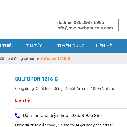
Hotline: 028.3997 6985
info@mkvn-chemicals.com
I THIỆU
TIN TỨC
TUYỂN DỤNG
LIÊN HỆ
ất hoạt động bề mặt
»
Sulfopon 1216 G
SULFOPON 1216 G
Công dụng: Chất hoạt động bề mặt Anionic, 100% Natural
Liên hệ
Đặt mua qua điện thoại: 02839 976 980
Hoặc để lại số điện thoại, Chúng tôi sẽ gọi ngay cho bạn !!!