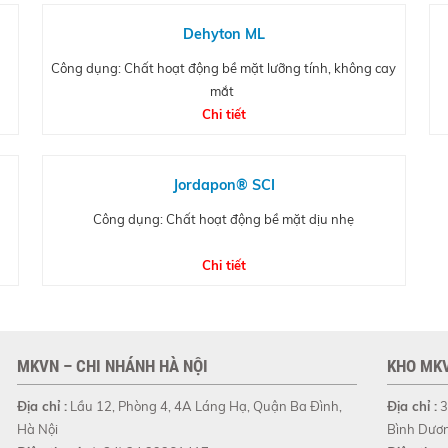
Dehyton ML
Công dụng: Chất hoạt động bề mặt lưỡng tính, không cay
mắt
Chi tiết
Jordapon® SCI
Công dụng: Chất hoạt động bề mặt dịu nhẹ
Chi tiết
MKVN – CHI NHÁNH HÀ NỘI
KHO MKV
Địa chỉ :
Lầu 12, Phòng 4, 4A Láng Hạ, Quận Ba Đình,
Địa chỉ :
3
Hà Nội
Bình Dươ