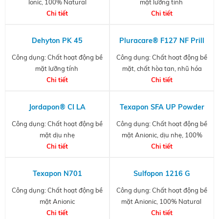
Ionic, 100% Natural
mặt lưỡng tính
Chi tiết
Chi tiết
Dehyton PK 45
Pluracare® F127 NF Prill
Công dụng: Chất hoạt động bề
Công dụng: Chất hoạt động bề
mặt lưỡng tính
mặt, chất hòa tan, nhũ hóa
Chi tiết
Chi tiết
Jordapon® CI LA
Texapon SFA UP Powder
Công dụng: Chất hoạt động bề
Công dụng: Chất hoạt động bề
mặt dịu nhẹ
mặt Anionic, dịu nhẹ, 100%
Chi tiết
Natural
Chi tiết
Texapon N701
Sulfopon 1216 G
Công dụng: Chất hoạt động bề
Công dụng: Chất hoạt động bề
mặt Anionic
mặt Anionic, 100% Natural
Chi tiết
Chi tiết