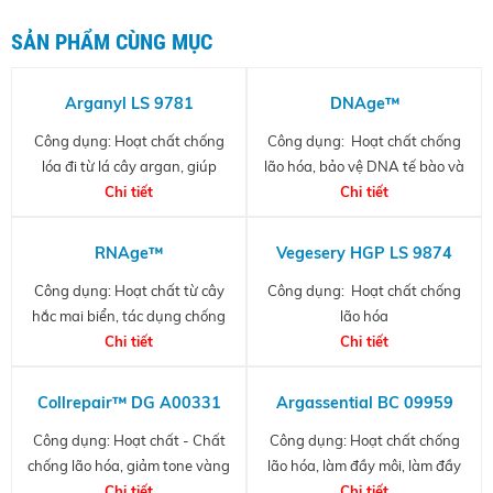
SẢN PHẨM CÙNG MỤC
Arganyl LS 9781
DNAge™
Công dụng: Hoạt chất chống
Công dụng: Hoạt chất chống
lóa đi từ lá cây argan, giúp
lão hóa, bảo vệ DNA tế bào và
chống lại các yếu tố gây stress
Chi tiết
DNA ty thể khỏi tác hại của tia
Chi tiết
oxi hóa cho da, giảm tác hại của
UV
các gốc tự do, giảm hiện tượng
RNAge™
Vegesery HGP LS 9874
glycate hóa collagen và elastin,
Công dụng: Hoạt chất từ cây
Công dụng: Hoạt chất chống
giúp duy trì sự mượt mà và
hắc mai biển, tác dụng chống
lão hóa
ngăn ngừa lão hóa da.
lão hóa, chống chảy xệ, nâng cơ
Chi tiết
Chi tiết
và tạo V-line
Collrepair™ DG A00331
Argassential BC 09959
Công dụng: Hoạt chất - Chất
Công dụng: Hoạt chất chống
chống lão hóa, giảm tone vàng
lão hóa, làm đầy môi, làm đầy
của da.
Chi tiết
má và các rãnh nhăn trên da
Chi tiết