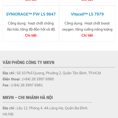
SYNIORAGE™ PW LS 9847
Vitacell™ LS 7979
Công dụng: hoạt chất chống
Công dụng: Hoạt chất boost
lão hóa, tăng độ đàn hồi và độ
oxygen, tăng cường năng lượng
săn chắc cho làn da.
Chi tiết
tế bào, trẻ hóa da
Chi tiết
VĂN PHÒNG CÔNG TY MKVN
Địa chỉ :
Số 10 Phổ Quang, Phường 2, Quận Tân Bình, TP.HCM
Điện thoại :
(+84) 28 3997 6980
Fax :
(+84) 28 3997 6981
MKVN – CHI NHÁNH HÀ NỘI
Địa chỉ :
Lầu 12, Phòng 4, 4A Láng Hạ, Quận Ba Đình,
Hà Nội