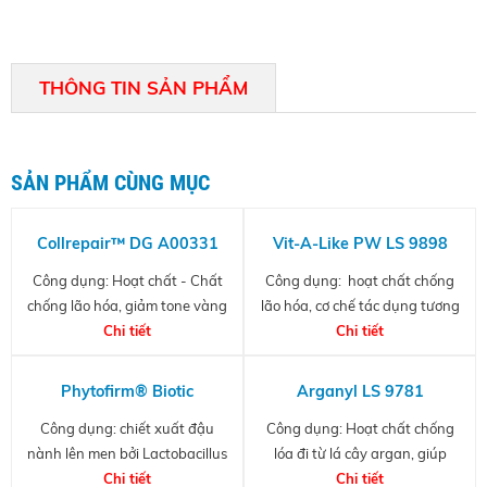
THÔNG TIN SẢN PHẨM
SẢN PHẨM CÙNG MỤC
Collrepair™ DG A00331
Vit-A-Like PW LS 9898
Công dụng: Hoạt chất - Chất
Công dụng: hoạt chất chống
chống lão hóa, giảm tone vàng
lão hóa, cơ chế tác dụng tương
của da.
Chi tiết
tự retinol
Chi tiết
Phytofirm® Biotic
Arganyl LS 9781
Công dụng: chiết xuất đậu
Công dụng: Hoạt chất chống
nành lên men bởi Lactobacillus
lóa đi từ lá cây argan, giúp
Plantarum, giàu peptide và
Chi tiết
chống lại các yếu tố gây stress
Chi tiết