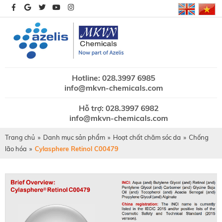
Hotline: 028.3997 6985
info@mkvn-chemicals.com
Hỗ trợ: 028.3997 6982
info@mkvn-chemicals.com
Trang chủ
»
Danh mục sản phẩm
»
Hoạt chất chăm sóc da
»
Chống
lão hóa
»
Cylasphere Retinol C00479