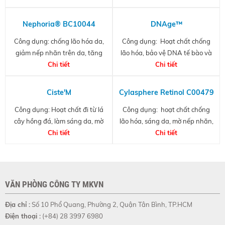
lactic acid
oxi hóa cho da, giảm tác hại của
các gốc tự do, giảm hiện tượng
Nephoria® BC10044
DNAge™
glycate hóa collagen và elastin,
Công dụng: chống lão hóa da,
Công dụng: Hoạt chất chống
giúp duy trì sự mượt mà và
giảm nếp nhăn trên da, tăng
lão hóa, bảo vệ DNA tế bào và
ngăn ngừa lão hóa da.
sinh collagen và cải thiện độ
Chi tiết
DNA ty thể khỏi tác hại của tia
Chi tiết
đàn hồi của làn da.
UV
Ciste'M
Cylasphere Retinol C00479
Công dụng: Hoạt chất đi từ lá
Công dụng: hoạt chất chống
cây hồng đá, làm sáng da, mờ
lão hóa, sáng da, mờ nếp nhăn,
nhăn, chống ánh sáng xanh,
Chi tiết
cải thiện độ đàn hồi và săn chắc
Chi tiết
giảm ảnh hưởng của UV
da
VĂN PHÒNG CÔNG TY MKVN
Địa chỉ :
Số 10 Phổ Quang, Phường 2, Quận Tân Bình, TP.HCM
Điện thoại :
(+84) 28 3997 6980