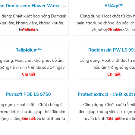
sa Damascena Flower Water -
RNAge™
Chiết xuất hoa hồng Damask
 dụng: Chiết xuất hoa hồng Damask
Công dụng: Hoạt chất từ cây 
p giữ ẩm, kháng viêm, kháng khuẩn,
biển, tác dụng chống lão hóa, c
làm dịu da
Chi tiết
xệ, nâng cơ và tạo V-lin
Chi tiết
Relipidium™
Radianskin PW LS 99
g dụng:
Hoạt chất khôi phục độ ẩm,
Công dụng: Hoạt chất đặc trị 
bằng hệ vi sinh trên da sau 14 ngày
mồi, làm trắng sáng da
Chi tiết
Chi tiết
Purisoft POE LS 9760
Protect extract - chiết xuấ
xôi đen
ng dụng: Hoạt chất - Chất chống ô
Công dụng: Chiết xuất rễ mâ
m và detox cho da, giúp thải độc kim
đen, giúp kháng viêm, trị mụn, đ
 nặng, chống bụi mịn và khói thuốc lá
Chi tiết
tuyến bã nhờn, trị viêm da ti
Chi tiết