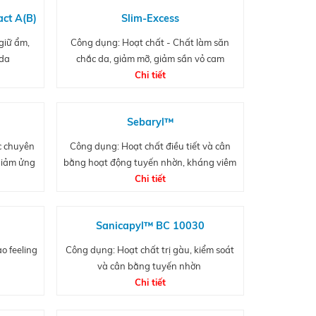
act A(B)
Slim-Excess
giữ ẩm,
Công dụng: Hoạt chất - Chất làm săn
 da
chắc da, giảm mỡ, giảm sần vỏ cam
Chi tiết
9
Sebaryl™
c chuyên
Công dụng: Hoạt chất điều tiết và cân
 giảm ửng
bằng hoạt động tuyến nhờn, kháng viêm
Chi tiết
Sanicapyl™ BC 10030
o feeling
Công dụng: Hoạt chất trị gàu, kiểm soát
và cân bằng tuyến nhờn
Chi tiết