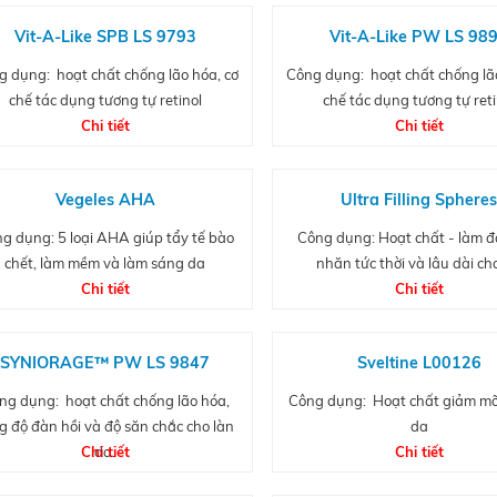
Vit-A-Like SPB LS 9793
Vit-A-Like PW LS 98
g dụng: hoạt chất chống lão hóa, cơ
Công dụng: hoạt chất chống lão
chế tác dụng tương tự retinol
chế tác dụng tương tự reti
Chi tiết
Chi tiết
Vegeles AHA
Ultra Filling Sphere
g dụng: 5 loại AHA giúp tẩy tế bào
Công dụng: Hoạt chất - làm 
chết, làm mềm và làm sáng da
nhăn tức thời và lâu dài ch
Chi tiết
Chi tiết
SYNIORAGE™ PW LS 9847
Sveltine L00126
ng dụng: hoạt chất chống lão hóa,
Công dụng: Hoạt chất giảm mỡ,
g độ đàn hồi và độ săn chắc cho làn
da
Chi tiết
da.
Chi tiết