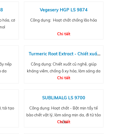
98
Vegesery HGP LS 9874
 hóa, cơ
Công dụng: Hoạt chất chống lão hóa
nol
Chi tiết
s
Turmeric Root Extract - Chiết xuất
củ nghệ
đầy nếp
Công dụng: Chiết xuất củ nghệ, giúp
o da
kháng viêm, chống ô xy hóa, làm sáng da
Chi tiết
SUBLIMALG LS 9700
 tái tạo
Công dụng: Hoạt chất - Bột mịn tẩy tế
bào chết vật lý, làm sáng mịn da, đi từ tảo
Chi tiết
nâu