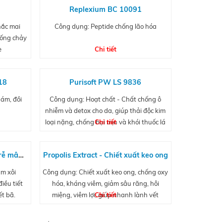
Replexium BC 10091
hắc mai
Công dụng: Peptide chống lão hóa
hống chảy
e
Chi tiết
18
Purisoft PW LS 9836
nám, đồi
Công dụng: Hoạt chất - Chất chống ô
.
nhiễm và detox cho da, giúp thải độc kim
loại nặng, chống bụi mịn và khói thuốc lá
Chi tiết
t rễ mâm
Propolis Extract - Chiết xuất keo ong
m xôi
Công dụng: Chiết xuất keo ong, chống oxy
iều tiết
hóa, kháng viêm, giảm sâu răng, hôi
ết bã.
miệng, viêm lợi; giúp nhanh lành vết
Chi tiết
thương.