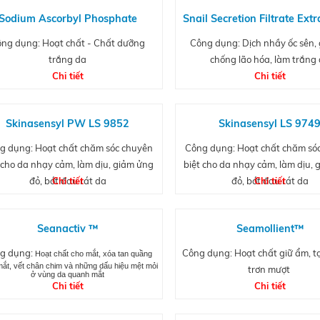
Sodium Ascorbyl Phosphate
Snail Secretion Filtrate Extr
ng dụng: Hoạt chất - Chất dưỡng
Công dụng: Dịch nhầy ốc sên, 
trắng da
chống lão hóa, làm trắng
Chi tiết
Chi tiết
Skinasensyl PW LS 9852
Skinasensyl LS 974
g dụng: Hoạt chất chăm sóc chuyên
Công dụng: Hoạt chất chăm só
 cho da nhạy cảm, làm dịu, giảm ửng
biệt cho da nhạy cảm, làm dịu,
đỏ, bớt đau rát da
Chi tiết
đỏ, bớt đau rát da
Chi tiết
Seanactiv ™
Seamollient™
g dụng:
Công dụng:
Hoạt chất giữ ẩm, tạ
Hoạt chất cho mắt, xóa tan quầng
ắt, vết chân chim và những dấu hiệu mệt mỏi
trơn mượt
ở vùng da quanh mắt
Chi tiết
Chi tiết