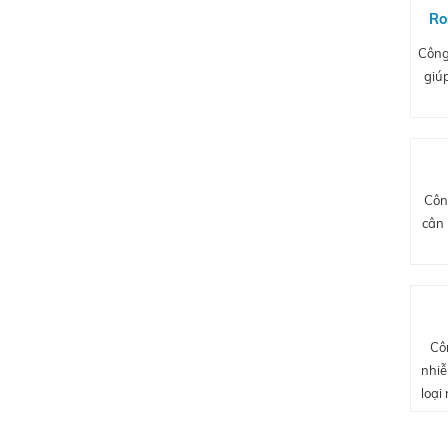
Ro
Công
giú
Côn
cân 
Cô
nhiễ
loại