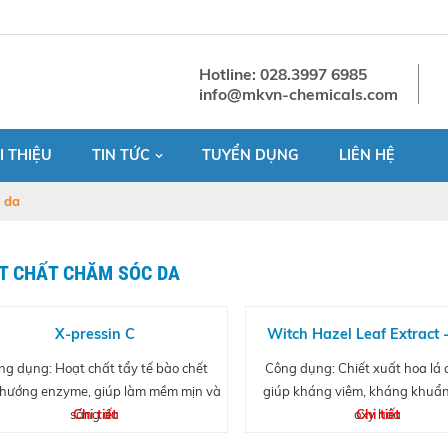
Hotline: 028.3997 6985
info@mkvn-chemicals.com
I THIỆU
TIN TỨC
TUYỂN DỤNG
LIÊN HỆ
 da
T CHẤT CHĂM SÓC DA
X-pressin C
Witch Hazel Leaf Extract -
xuất cây phỉ
ng dụng: Hoạt chất tẩy tế bào chết
Công dụng: Chiết xuất hoa lá c
 hướng enzyme, giúp làm mềm mịn và
giúp kháng viêm, kháng khuẩn
sáng da
Chi tiết
oxy hóa
Chi tiết