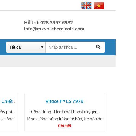
Hỗ trợ: 028.3997 6982
info@mkvn-chemicals.com
 Chiết
Vitacell™ LS 7979
ây phỉ,
Công dụng: Hoạt chất boost oxygen,
, chống
tăng cường năng lượng tế bào, trẻ hóa da
Chi tiết