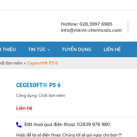
Hotline: 028.3997 6985
info@mkvn-chemicals.com
I THIỆU
TIN TỨC
TUYỂN DỤNG
LIÊN HỆ
hất làm mềm
»
Cegesoft® PS 6
CEGESOFT® PS 6
Công dụng: Chất làm mềm
Liên hệ
Đặt mua qua điện thoại: 02839 976 980
Hoặc để lại số điện thoại, Chúng tôi sẽ gọi ngay cho bạn !!!