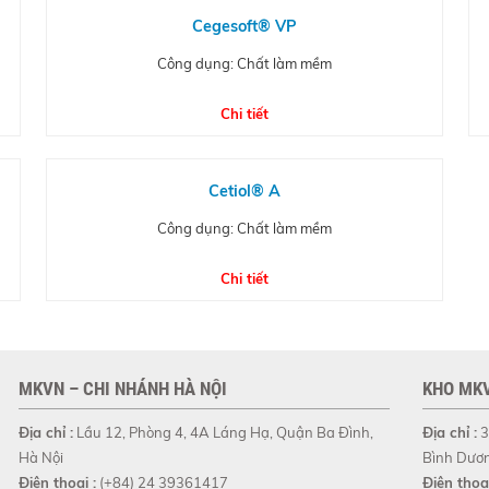
Cegesoft® VP
Công dụng: Chất làm mềm
Chi tiết
Cetiol® A
Công dụng: Chất làm mềm
Chi tiết
MKVN – CHI NHÁNH HÀ NỘI
KHO MKV
Địa chỉ :
Lầu 12, Phòng 4, 4A Láng Hạ, Quận Ba Đình,
Địa chỉ :
3
Hà Nội
Bình Dươ
Điện thoại :
(+84) 24 39361417
Điện thoại