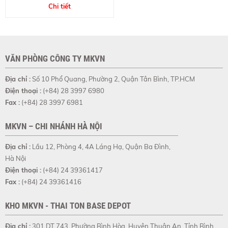
đẹp tóc
Chi tiết
VĂN PHÒNG CÔNG TY MKVN
Địa chỉ :
Số 10 Phổ Quang, Phường 2, Quận Tân Bình, TP.HCM
Điện thoại :
(+84) 28 3997 6980
Fax :
(+84) 28 3997 6981
MKVN – CHI NHÁNH HÀ NỘI
Địa chỉ :
Lầu 12, Phòng 4, 4A Láng Hạ, Quận Ba Đình,
Hà Nội
Điện thoại :
(+84) 24 39361417
Fax :
(+84) 24 39361416
KHO MKVN - THAI TON BASE DEPOT
Địa chỉ :
301 DT 743, Phường Bình Hòa, Huyện Thuận An, Tỉnh Bình