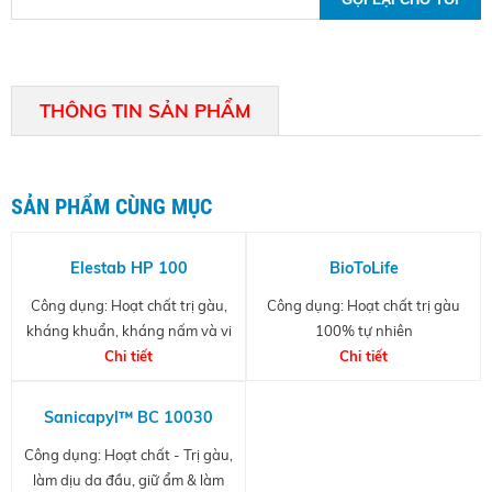
THÔNG TIN SẢN PHẨM
SẢN PHẨM CÙNG MỤC
Elestab HP 100
BioToLife
Công dụng: Hoạt chất trị gàu,
Công dụng: Hoạt chất trị gàu
kháng khuẩn, kháng nấm và vi
100% tự nhiên
Chi tiết
nấm
Chi tiết
Sanicapyl™ BC 10030
Công dụng: Hoạt chất - Trị gàu,
làm dịu da đầu, giữ ẩm & làm