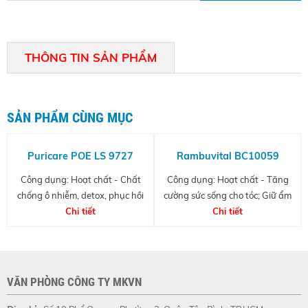
THÔNG TIN SẢN PHẨM
SẢN PHẨM CÙNG MỤC
Puricare POE LS 9727
Rambuvital BC10059
Công dụng: Hoạt chất - Chất
Công dụng: Hoạt chất - Tăng
chống ô nhiễm, detox, phục hồi
cường sức sống cho tóc; Giữ ẩm
tóc hư tổn
Chi tiết
cho da đầu; Giải độc cho tóc,
Chi tiết
chống ô nhiễm; Khử mùi cho tóc
VĂN PHÒNG CÔNG TY MKVN