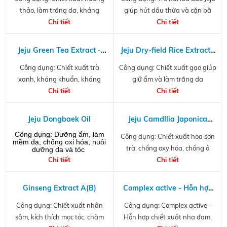
thảo, làm trắng da, kháng
giúp hút dầu thừa và cặn bã
khuẩn, chống oxy hóa
Chi tiết
trên da, thanh lọc và làm mịn
Chi tiết
da
Jeju Green Tea Extract -
Jeju Dry-field Rice Extract -
Chiết xuất trà xanh
Chiết xuất gạo Jeju
Công dụng: Chiết xuất trà
Công dụng: Chiết xuất gạo giúp
xanh, kháng khuẩn, kháng
giữ ẩm và làm trắng da
viêm, chống kích ứng, chống lão
Chi tiết
Chi tiết
hóa, phục hồi và bảo vệ tóc
Jeju Dongbaek Oil
Jeju Camdllia Japonica
Flower Extract G (PG)
Công dụng:
Dưỡng ẩm, làm
Công dụng: Chiết xuất hoa sơn
mềm da, chống oxi hóa, nuôi
trà, chống oxy hóa, chống ô
dưỡng da và tóc
Chi tiết
Chi tiết
nhiễm
Ginseng Extract A(B)
Complex active - Hỗn hợp
chiết xuất nha đam, gạo,
Công dụng: Chiết xuất nhân
Công dụng: Complex active -
xương rồng, hoa cúc tím,
sâm, kích thích mọc tóc, chăm
Hỗn hợp chiết xuất nha đam,
hạt kê