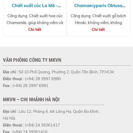
Chiết xuất cúc La Mã -
Chamaecyparis Obtusa
Chamomile
Water HCP
Công dụng: Chiết xuất hoa cúc
Công dụng: Chiết xuất gỗ bách
Recutita(Matricaria) Flower
Chamomile, giúp kháng viêm và
Hinoki, kháng viêm, kháng
Extract
làm dịu da
Chi tiết
khuẩn, kháng nấm, diệt côn
Chi tiết
trùng
VĂN PHÒNG CÔNG TY MKVN
Địa chỉ :
Số 10 Phổ Quang, Phường 2, Quận Tân Bình, TP.HCM
Điện thoại :
(+84) 28 3997 6980
Fax :
(+84) 28 3997 6981
MKVN – CHI NHÁNH HÀ NỘI
Địa chỉ :
Lầu 12, Phòng 4, 4A Láng Hạ, Quận Ba Đình,
Hà Nội
Điện thoại :
(+84) 24 39361417
Fax :
(+84) 24 39361416