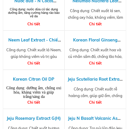
Nước dừa - N Cocos
Nelumbo Nucifera Leaf
Nucifera(Coconut) Fruit
Extract
Công dụng: nước dừa có tác dụng
Công dụng: Chiết xuất lá sen,
dưỡng ẩm, tăng cường hàng rào bảo
Water G(H)
vệ da
chống oxy hóa, kháng viêm, làm
Chi tiết
trắng da và chống lão hóa
Chi tiết
Neem Leaf Extract - Chiết
Korean Floral Ginseng
xuất lá Neem
Extract
Công dụng: Chiết xuất lá Neem,
Công dụng: Chiết xuất hoa và
giúp kháng viêm và trị gàu
củ nhân sâm đỏ, chống lão hóa,
Chi tiết
giảm stress cho da
Chi tiết
Korean Citron Oil DP
Jeju Scutellaria Root Extract
- Chiết xuất rễ hoàng cầm
Công dụng: dưỡng ẩm, chống oxi
Công dụng: Chiết xuất rễ
hóa, kháng viêm và giúp
hoàng cầm, giúp giữ ẩm, chống
trắng/sáng da
Chi tiết
nắng tự nhiên, chống ánh sáng
Chi tiết
xanh và làm trắng da
Jeju Rosemary Extract G(H)
Jeju N Basalt Volcanic Ash -
tro núi lửa đảo Jeju
Công dụng: Chiết xuất hương
Công dụng: Tro núi lửa đảo Jeju