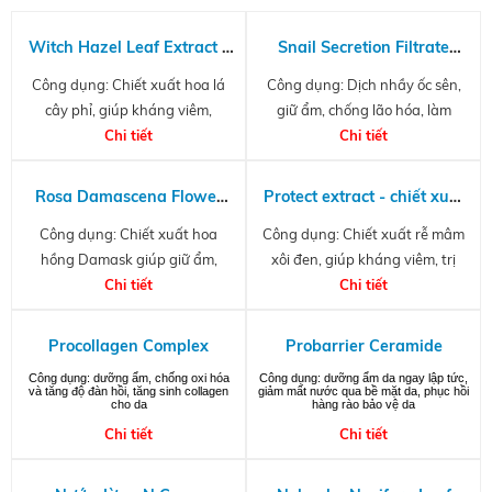
Witch Hazel Leaf Extract -
Snail Secretion Filtrate
Chiết xuất cây phỉ
Extract A(B)
Công dụng: Chiết xuất hoa lá
Công dụng: Dịch nhầy ốc sên,
cây phỉ, giúp kháng viêm,
giữ ẩm, chống lão hóa, làm
kháng khuẩn, chống oxy hóa
Chi tiết
trắng da
Chi tiết
Rosa Damascena Flower
Protect extract - chiết xuất
Water - Chiết xuất hoa
rễ mâm xôi đen
Công dụng: Chiết xuất hoa
Công dụng: Chiết xuất rễ mâm
hồng Damask
hồng Damask giúp giữ ẩm,
xôi đen, giúp kháng viêm, trị
kháng viêm, kháng khuẩn, làm
Chi tiết
mụn, điều tiết tuyến bã nhờn, trị
Chi tiết
dịu da
viêm da tiết bã.
Procollagen Complex
Probarrier Ceramide
Công dụng: dưỡng ẩm, chống oxi hóa
Công dụng: dưỡng ẩm da ngay lập tức,
và tăng độ đàn hồi, tăng sinh collagen
giảm mất nước qua bề mặt da, phục hồi
cho da
hàng rào bảo vệ da
Chi tiết
Chi tiết