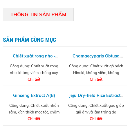
THÔNG TIN SẢN PHẨM
SẢN PHẨM CÙNG MỤC
Chiết xuất rong nho -
Chamaecyparis Obtusa
Caulerpa Lentillifera
Water HCP
Công dụng: Chiết xuất rong
Công dụng: Chiết xuất gỗ bách
Extract
nho, kháng viêm, chống oxy
Hinoki, kháng viêm, kháng
hóa, làm lành vết thương
Chi tiết
khuẩn, kháng nấm, diệt côn
Chi tiết
trùng
Ginseng Extract A(B)
Jeju Dry-field Rice Extract -
Chiết xuất gạo Jeju
Công dụng: Chiết xuất nhân
Công dụng: Chiết xuất gạo giúp
sâm, kích thích mọc tóc, chăm
giữ ẩm và làm trắng da
sóc da toàn diện
Chi tiết
Chi tiết