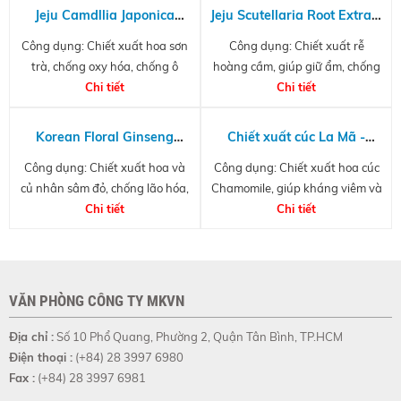
Jeju Camdllia Japonica
Jeju Scutellaria Root Extract
Flower Extract G (PG)
- Chiết xuất rễ hoàng cầm
Công dụng: Chiết xuất hoa sơn
Công dụng: Chiết xuất rễ
trà, chống oxy hóa, chống ô
hoàng cầm, giúp giữ ẩm, chống
Chi tiết
nhiễm
nắng tự nhiên, chống ánh sáng
Chi tiết
xanh và làm trắng da
Korean Floral Ginseng
Chiết xuất cúc La Mã -
Extract
Chamomile
Công dụng: Chiết xuất hoa và
Công dụng: Chiết xuất hoa cúc
Recutita(Matricaria) Flower
củ nhân sâm đỏ, chống lão hóa,
Chamomile, giúp kháng viêm và
Extract
giảm stress cho da
Chi tiết
làm dịu da
Chi tiết
VĂN PHÒNG CÔNG TY MKVN
Địa chỉ :
Số 10 Phổ Quang, Phường 2, Quận Tân Bình, TP.HCM
Điện thoại :
(+84) 28 3997 6980
Fax :
(+84) 28 3997 6981