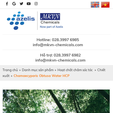
Hotline: 028.3997 6985
info@mkvn-chemicals.com
Hỗ trợ: 028.3997 6982
info@mkvn-chemicals.com
Trang chủ
»
Danh mục sản phẩm
»
Hoạt chất chăm sóc tóc
»
Chiết
xuất
»
Chamaecyparis Obtusa Water HCP