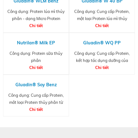
Gluadin® WLM Benz
Gluadin® W 40 BP
Công dụng: Protein lúa mì thủy
Công dụng: Cung cấp Protein,
phân - dạng Micro Protein
một loại Protein lúa mì thủy
Chi tiết
Chi tiết
phân
Nutrilan® Milk EP
Gluadin® WQ PP
Công dụng: Protein sữa thủy
Công dụng: Cung cấp Protein,
phân
kết hợp tác dụng dưỡng của
Chi tiết
nhóm cationic bậc 4
Chi tiết
Gluadin® Soy Benz
Công dụng: Cung cấp Protein,
môt loại Protein thủy phân từ
đậu nành
Chi tiết