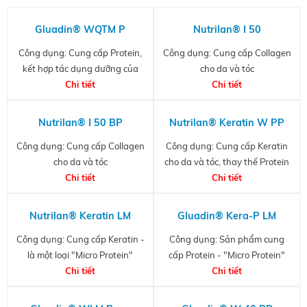
Gluadin® WQTM P
Nutrilan® I 50
Công dụng: Cung cấp Protein,
Công dụng: Cung cấp Collagen
kết hợp tác dụng dưỡng của
cho da và tóc
nhóm chức cationic bậc bốn
Chi tiết
Chi tiết
Nutrilan® I 50 BP
Nutrilan® Keratin W PP
Công dụng: Cung cấp Collagen
Công dụng: Cung cấp Keratin
cho da và tóc
cho da và tóc, thay thế Protein
Chi tiết
tự nhiên của tóc
Chi tiết
Nutrilan® Keratin LM
Gluadin® Kera-P LM
Công dụng: Cung cấp Keratin -
Công dụng: Sản phẩm cung
là một loại "Micro Protein"
cấp Protein - "Micro Protein"
Chi tiết
thực vật, một thay thế lý tưởng
Chi tiết
cho Keratin