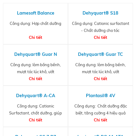
Lamesoft Balance
Dehyquart® S18
Công dụng: Hợp chất dưỡng
Công dụng: Cationic surfactant
- Chất dưỡng cho tóc
Chi tiết
Chi tiết
Dehyquart® Guar N
Dehyquart® Guar TC
Công dụng: làm bồng bềnh,
Công dụng: làm bồng bềnh,
mượt tóc lúc khô, ướt
mượt tóc lúc khô, ướt
Chi tiết
Chi tiết
Dehyquart® A-CA
Plantasil® 4V
Công dụng: Cationic
Công dụng: Chất dưỡng đặc
Surfactant, chất dưỡng, giúp
biệt, tăng cường 4 hiệu quả
tóc suôn mượt, giảm tĩnh điện
Chi tiết
Chi tiết
dưỡng
cho tóc...