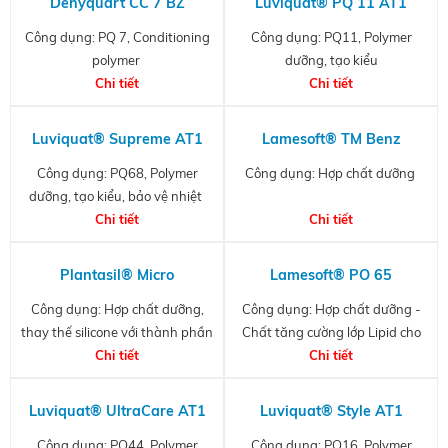
Dehyquart CC 7 BZ
Luviquat® PQ 11 AT1
Công dụng: PQ 7, Conditioning
Công dụng: PQ11, Polymer
polymer
dưỡng, tạo kiểu
Chi tiết
Chi tiết
Luviquat® Supreme AT1
Lamesoft® TM Benz
Công dụng: PQ68, Polymer
Công dụng:
Hợp chất dưỡng
dưỡng, tạo kiểu, bảo vệ nhiệt
Chi tiết
Chi tiết
Plantasil® Micro
Lamesoft® PO 65
Công dụng: Hợp chất dưỡng,
Công dụng: Hợp chất dưỡng -
thay thế silicone với thành phần
Chất tăng cường lớp Lipid cho
Chi tiết
Chi tiết
da
100% natural
Luviquat® UltraCare AT1
Luviquat® Style AT1
Công dụng: PQ44, Polymer
Công dụng: PQ16, Polymer