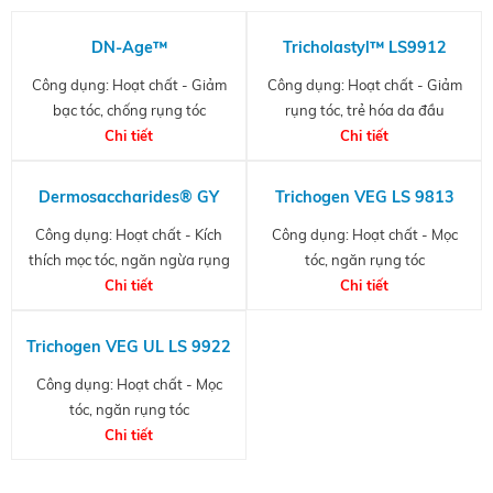
DN-Age™
Tricholastyl™ LS9912
Công dụng: Hoạt chất - Giảm
Công dụng: Hoạt chất - Giảm
bạc tóc, chống rụng tóc
rụng tóc, trẻ hóa da đầu
Chi tiết
Chi tiết
Dermosaccharides® GY
Trichogen VEG LS 9813
Công dụng: Hoạt chất - Kích
Công dụng: Hoạt chất - Mọc
thích mọc tóc, ngăn ngừa rụng
tóc, ngăn rụng tóc
Chi tiết
tóc
Chi tiết
Trichogen VEG UL LS 9922
Công dụng: Hoạt chất - Mọc
tóc, ngăn rụng tóc
Chi tiết