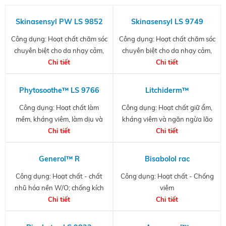
Skinasensyl PW LS 9852
Skinasensyl LS 9749
Công dụng: Hoạt chất chăm sóc
Công dụng: Hoạt chất chăm sóc
chuyên biệt cho da nhạy cảm,
chuyên biệt cho da nhạy cảm,
làm dịu, giảm ửng đỏ, bớt đau
Chi tiết
làm dịu, giảm ửng đỏ, bớt đau
Chi tiết
rát da
rát da
Phytosoothe™ LS 9766
Litchiderm™
Công dụng: Hoạt chất làm
Công dụng: Hoạt chất giữ ẩm,
mềm, kháng viêm, làm dịu và
kháng viêm và ngăn ngừa lão
phục hồi hàng rào bảo vệ da
Chi tiết
Chi tiết
hóa
Generol™ R
Bisabolol rac
Công dụng: Hoạt chất - chất
Công dụng: Hoạt chất - Chống
nhũ hóa nền W/O; chống kích
viêm
ứng, trị hăm tã, làm mềm, làm
Chi tiết
Chi tiết
dịu và phục hồi hàng rào bảo vệ
da