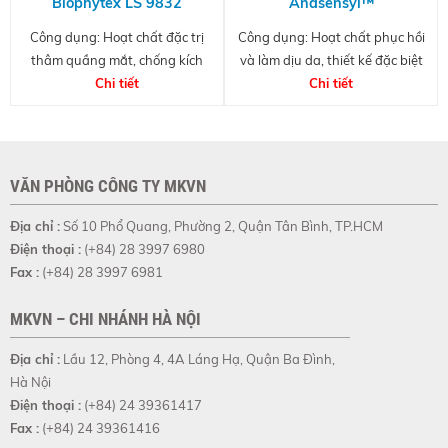
Biophytex LS 9832
Anasensyl™
Công dụng: Hoạt chất đặc trị
Công dụng: Hoạt chất phục hồi
thâm quầng mắt, chống kích
và làm dịu da, thiết kế đặc biệt
ứng, giảm hiện tượng giãn mao
Chi tiết
cho men's care
Chi tiết
mạch
VĂN PHÒNG CÔNG TY MKVN
Địa chỉ :
Số 10 Phổ Quang, Phường 2, Quận Tân Bình, TP.HCM
Điện thoại :
(+84) 28 3997 6980
Fax :
(+84) 28 3997 6981
MKVN – CHI NHÁNH HÀ NỘI
Địa chỉ :
Lầu 12, Phòng 4, 4A Láng Hạ, Quận Ba Đình,
Hà Nội
Điện thoại :
(+84) 24 39361417
Fax :
(+84) 24 39361416